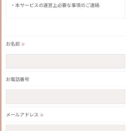
・本サービスの運営上必要な事項のご連絡
＜個人情報の提供について＞
当社ではお客様の同意を得た場合または法令に定め
られた場合を除き、
お名前
※
取得した個人情報を第三者に提供することはいたし
ません。
＜個人情報の委託について＞
お電話番号
当社では、利用目的の達成に必要な範囲において、
個人情報を外部に委託する場合があります。
これらの委託先に対しては個人情報保護契約等の措
置をとり、適切な監督を行います。
メールアドレス
※
＜個人情報の安全管理＞